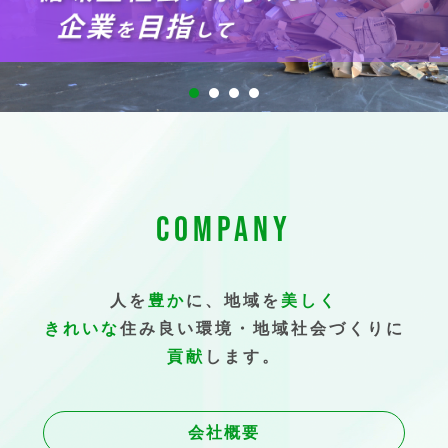
COMPANY
人を
豊か
に、地域を
美しく
きれいな
住み良い環境・地域社会づくりに
貢献
します。
会社概要